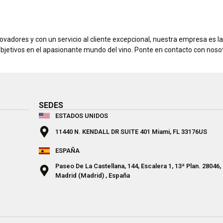
vadores y con un servicio al cliente excepcional, nuestra empresa es la 
bjetivos en el apasionante mundo del vino. Ponte en contacto con no
SEDES
ESTADOS UNIDOS
11440 N. KENDALL DR SUITE 401 Miami, FL 33176US
ESPAÑA
Paseo De La Castellana, 144, Escalera 1, 13ª Plan. 28046,
Madrid (Madrid) , España