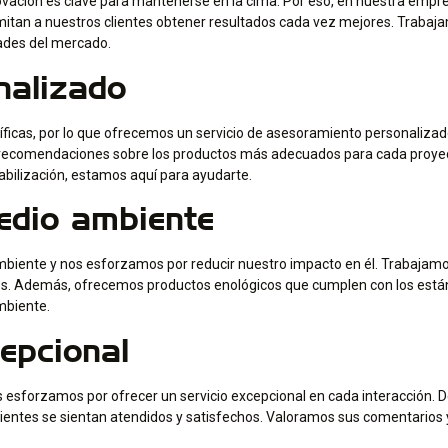
nnovación es clave para mantenerse en la cima. Por eso, en nuestra em
itan a nuestros clientes obtener resultados cada vez mejores. Trabaj
dades del mercado.
nalizado
ficas, por lo que ofrecemos un servicio de asesoramiento personalizad
 y recomendaciones sobre los productos más adecuados para cada proyec
abilización, estamos aquí para ayudarte.
edio ambiente
biente y nos esforzamos por reducir nuestro impacto en él. Trabajam
. Además, ofrecemos productos enológicos que cumplen con los estándar
mbiente.
cepcional
os esforzamos por ofrecer un servicio excepcional en cada interacción. 
ientes se sientan atendidos y satisfechos. Valoramos sus comentario